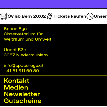
ÖV ab Bern 20:02
Tickets kaufen
Unsere
Space Eye
Observatorium für
Weltraum und Umwelt
Uecht 53a
3087 Niedermuhlern
info@space-eye.ch
+41 31 511 69 80
Kontakt
Medien
Newsletter
Gutscheine