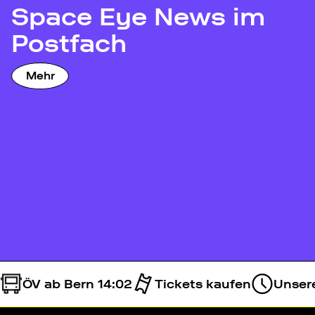
Space Eye News im
Postfach
Mehr
ÖV ab Bern 14:02
Tickets kaufen
Unsere