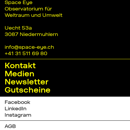
Space Eye
Observatorium für
Weltraum und Umwelt
Uecht 53a
3087 Niedermuhlern
info@space-eye.ch
+41 31 511 69 80
Kontakt
Medien
Newsletter
Gutscheine
Facebook
LinkedIn
Instagram
AGB