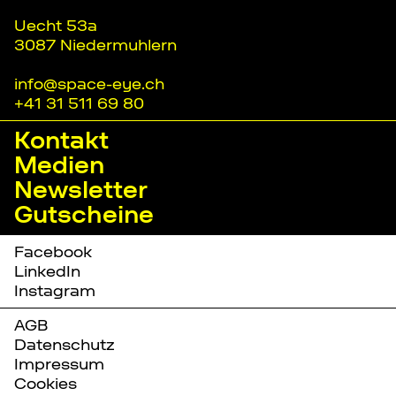
Uecht 53a
3087 Niedermuhlern
info@space-eye.ch
+41 31 511 69 80
Kontakt
Medien
Newsletter
Gutscheine
Facebook
LinkedIn
Instagram
AGB
Datenschutz
Impressum
Cookies