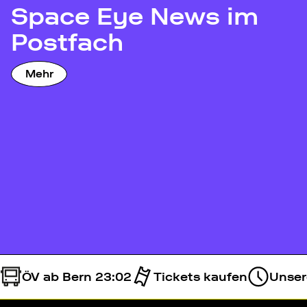
Space Eye News im
Postfach
Mehr
ÖV ab Bern 23:02
Tickets kaufen
Unsere