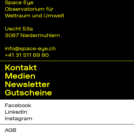
Space Eye
Observatorium für
Weltraum und Umwelt
Uecht 53a
3087 Niedermuhlern
info@space-eye.ch
+41 31 511 69 80
Kontakt
Medien
Newsletter
Gutscheine
Facebook
LinkedIn
Instagram
AGB